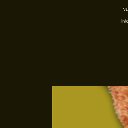
sá
Ini