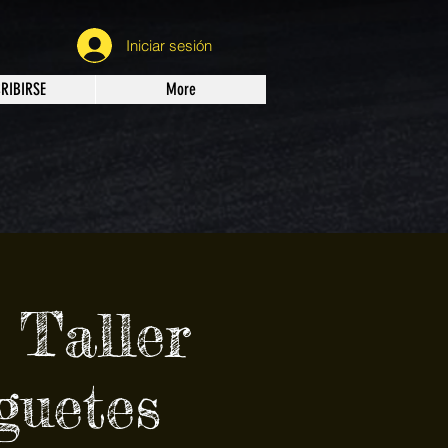
Iniciar sesión
CRIBIRSE
More
 Taller
guetes