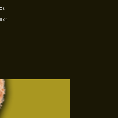
ios
l of