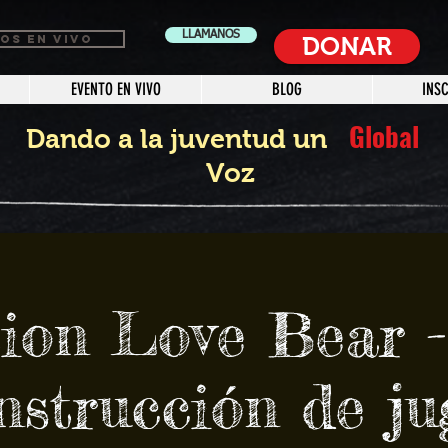
LLAMANOS
OS EN VIVO
DONAR
EVENTO EN VIVO
BLOG
INS
Global
Dando a la juventud un
Voz
ion Love Bear -
nstrucción de ju