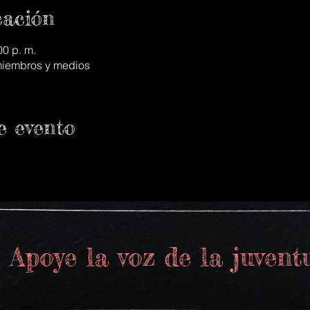
cación
00 p. m.
 miembros y medios
e evento
Apoye la voz de la juvent