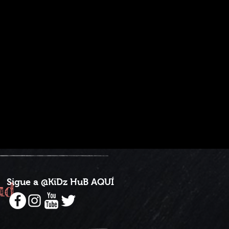
Sigue a @KiDz HuB AQUÍ
ud