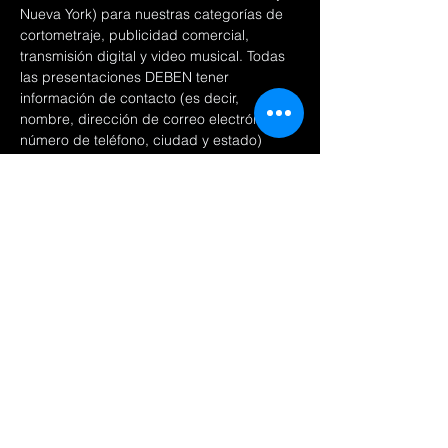
Nueva York) para nuestras categorías de 
cortometraje, publicidad comercial, 
transmisión digital y video musical. Todas 
las presentaciones DEBEN tener 
información de contacto (es decir, 
nombre, dirección de correo electrónico, 
número de teléfono, ciudad y estado) 
incluida con su presentación. Todas las 
películas DEBEN tener una descripción y 
una breve biografía de cada cineasta / 
remitente.
 Los padres y el maestro son más que 
bienvenidos a enviar por sus estudiantes…
Mostrar más
Compartir este evento