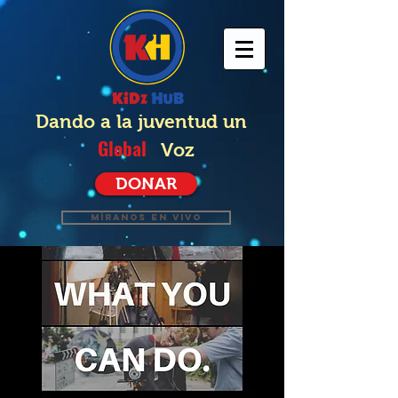
Dando a la juventud un
Global
Voz
DONAR
MÍRANOS EN VIVO